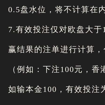
0.5盘水位，将不计算在
7.有效投注仅对欧盘大于
赢结果的注单进行计算，
（例如：下注100元，香
如输本金100，有效投注