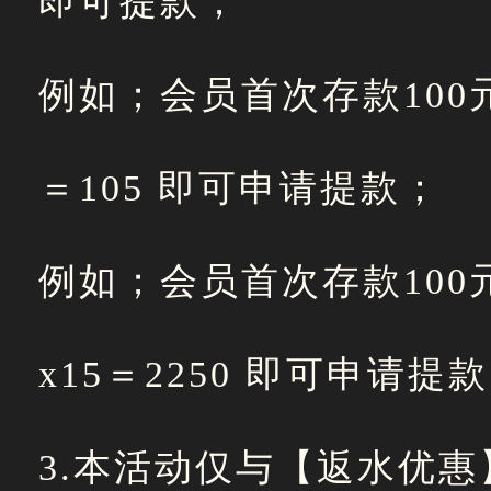
即可提款；
例如；会员首次存款100元
＝105 即可申请提款；
例如；会员首次存款100元
x15＝2250 即可申请提
3.本活动仅与【返水优